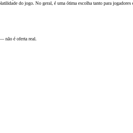
olatilidade do jogo. No geral, é uma ótima escolha tanto para jogadores
 não é oferta real.