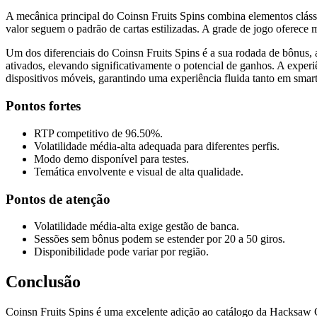
A mecânica principal do Coinsn Fruits Spins combina elementos cláss
valor seguem o padrão de cartas estilizadas. A grade de jogo oferece 
Um dos diferenciais do Coinsn Fruits Spins é a sua rodada de bônus, 
ativados, elevando significativamente o potencial de ganhos. A experi
dispositivos móveis, garantindo uma experiência fluida tanto em smar
Pontos fortes
RTP competitivo de 96.50%.
Volatilidade média-alta adequada para diferentes perfis.
Modo demo disponível para testes.
Temática envolvente e visual de alta qualidade.
Pontos de atenção
Volatilidade média-alta exige gestão de banca.
Sessões sem bônus podem se estender por 20 a 50 giros.
Disponibilidade pode variar por região.
Conclusão
Coinsn Fruits Spins é uma excelente adição ao catálogo da Hacksaw 