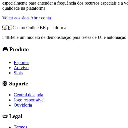
especialmente para entender a frequência dos recursos especiais e a v
qualidade na plataforma.
Voltar aos slots
Abrir conta
🇧🇷 Casino Online BR plataforma
548Bet é um modelo de demonstração para testes de UI e automação —
🎮
Produto
Esportes
Ao vivo
Slots
🛟
Suporte
Central de ajuda
Jogo responsável
Ouvidoria
📜
Legal
Termos