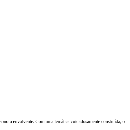
 sonora envolvente. Com uma temática cuidadosamente construída, o