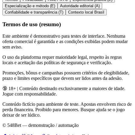
Especialização e método (E)
Autoridade editorial (A)
Confiabilidade e transparência (T)
Contexto local Brasil
Termos de uso (resumo)
Este ambiente é demonstrativo para testes de interface. Nenhuma
oferta comercial é garantida e as condições exibidas podem mudar
sem aviso.
O uso da plataforma requer maioridade legal, respeito às regras
locais e aceitação das políticas de segurança e verificação.
Promoções, bônus e campanhas possuem critérios de elegibilidade,
prazo e limites específicos que devem ser lidos antes da adesão.
🔞 18+ | Conteúdo destinado exclusivamente a maiores de idade.
Jogue com responsabilidade.
Conteúdo fictício para ambiente de teste. Apostas envolvem risco de
perda financeira. Proibido para menores. Busque ajuda se o jogo
deixar de ser lúdico.
© 548Bet — demonstração / automação